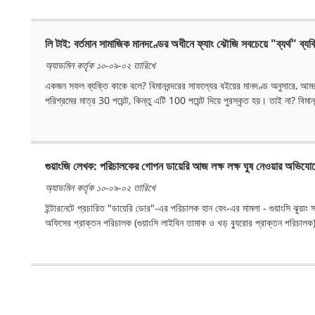
লি টাই: বর্তমান সামাজিক মানদণ্ডের অধীনে ফ্যাং ঝৌজি সবচেয়ে "ব্যর্থ" ব্যক
অ্যাডমিন কর্তৃক ১০-০৯-০২ তারিখে
একজন সফল ব্যক্তি কাকে বলে? বিমানবন্দরের সাফল্যের বইয়ের মানদণ্ড অনুসারে, আ
পরিশ্রমের মাত্র 30 পয়েন্ট, কিন্তু এটি 100 পয়েন্ট দিয়ে পুরস্কৃত হয়। তাই না? বিম
গুয়াংজি লেখক: পরিচালকের গোপন ডায়েরি আজ লক্ষ লক্ষ ঘুষ নেওয়ার অভিযোগ
অ্যাডমিন কর্তৃক ১০-০৯-০২ তারিখে
ইন্টারনেটে প্রচারিত "ডায়েরি ডোর"-এর পরিচালক হান ফেং-এর মামলা - গুয়াংসি ঝুয়াং স
অফিসের প্রাক্তন পরিচালক (গুয়াংসি লাইবিন তামাক ও খড় ব্যুরোর প্রাক্তন পরিচালক)-এ