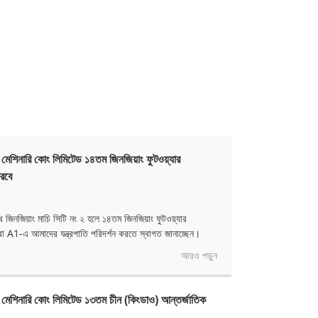
ার মেশিনারি কোং লিমিটেড ১৪তম জিনজিয়াং ফুটওয়্যার
রবে
 জিনজিয়াং মাচি সিটি নং ২ হলে ১৪তম জিনজিয়াং ফুটওয়্যার
া A1-এ আমাদের যন্ত্রপাতি পরিদর্শন করতে স্বাগত জানাচ্ছেন।
আরও পড়ুন
যার মেশিনারি কোং লিমিটেড ১৩তম চীন (কিংডাও) আন্তর্জাতিক