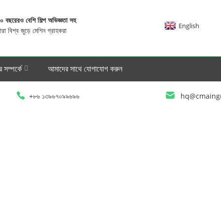
০ বছরেরও বেশি শিল্প অভিজ্ঞতা সহ
English
ারা বিশ্ব জুড়ে মেশিন গ্রাহকরা
 সম্পর্কে
আমাদের সাথে যোগাযোগ করুন
+৮৬ ১৩৯৬৭০৯৯৬৯৬
hq@cmaing
হোম
খবর