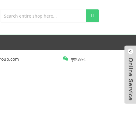
roup.com
সুফাং১৯৮২