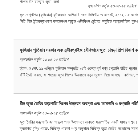
অ্যাডমিন কর্তৃক ২৩-০৫-২৫ তারিখে
ফুল রেপুটেশন (ফুজিয়ান) ফুটওয়্যার মেশিনারি কোং লিমিটেড ৩ আগস্ট, ২০১২ - ৫ আগস্ট, এবং
সিটি নিউ ইন্টারন্যাশনাল কনভেনশন অ্যান্ড এক্সিবিশন সেন্টারে অনুষ্ঠিত আন্তর্জাতিক ফুট
ফুজিয়ান পুতিয়ান সরকার এবং এন্টারপ্রাইজ যৌথভাবে জুতা চামড়া শিল্প বিকাশ 
অ্যাডমিন কর্তৃক ২৩-০৫-২৫ তারিখে
হুইকং শু নেট, ১৯ এপ্রিল-ফুজিয়ান সম্প্রতি ১৫টি গুরুত্বপূর্ণ পণ্য রপ্তানি ঘাঁটির প্রথম
ঘাঁটি তৈরি করছে, যা শহরের জুতা শিল্পের উন্নয়নে নতুন সুযোগ নিয়ে আসছে। বর্তমানে, পুত
চীন জুতা তৈরির যন্ত্রপাতি শিল্পের উন্নয়ন অবস্থা এবং আমদানি ও রপ্তানি পরি
অ্যাডমিন কর্তৃক ২৩-০৫-২৪ তারিখে
জুতা তৈরির যন্ত্রপাতি হল পাদুকা পণ্য উৎপাদনে ব্যবহৃত যন্ত্রপাতির একটি সাধারণ শব্দ
ক্রমাগত বৃদ্ধি পাচ্ছে, বিভিন্ন পাদুকা পণ্য অনুসারে বিভিন্ন জুতা তৈরির সরঞ্জামের সা