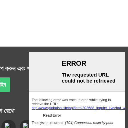
প করুন এবং সর্বশেষ খবর এবং অফার পান
রাইব
গ রেখো