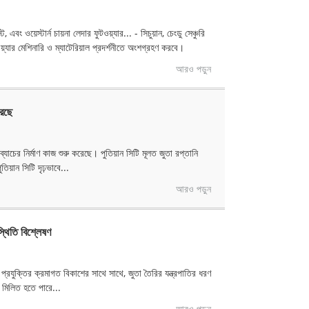
 ওয়েস্টার্ন চায়না লেদার ফুটওয়্যার... - সিচুয়ান, চেংডু সেঞ্চুরি
ওয়্যার মেশিনারি ও ম্যাটেরিয়াল প্রদর্শনীতে অংশগ্রহণ করবে।
আরও পড়ুন
করছে
 ব্যাচের নির্মাণ কাজ শুরু করেছে। পুতিয়ান সিটি মূলত জুতা রপ্তানি
িয়ান সিটি দৃঢ়ভাবে...
আরও পড়ুন
স্থিতি বিশ্লেষণ
। প্রযুক্তির ক্রমাগত বিকাশের সাথে সাথে, জুতা তৈরির যন্ত্রপাতির ধরণ
থে মিলিত হতে পারে...
আরও পড়ুন