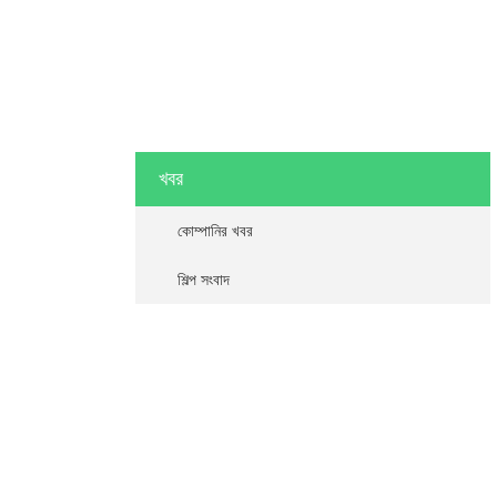
খবর
কোম্পানির খবর
শিল্প সংবাদ