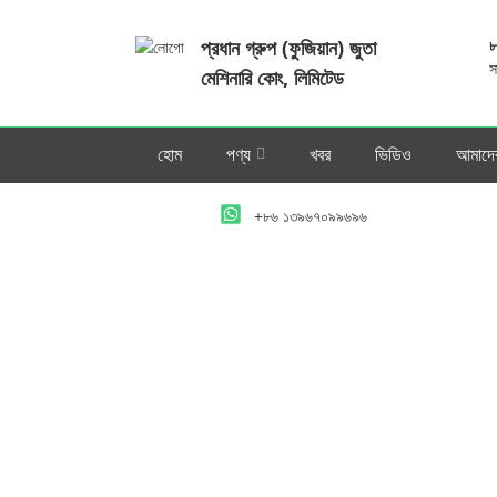
প্রধান গ্রুপ (ফুজিয়ান) জুতা
৮
স
মেশিনারি কোং, লিমিটেড
হোম
পণ্য
খবর
ভিডিও
আমাদের
+৮৬ ১৩৯৬৭০৯৯৬৯৬